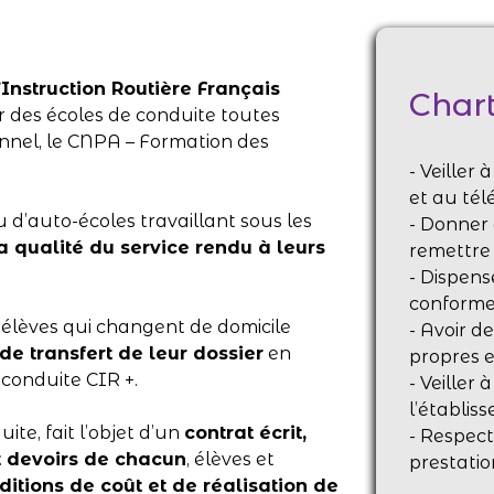
Instruction Routière Français
Chart
 des écoles de conduite toutes
nel, le CNPA – Formation des
- Veiller 
et au tél
 d’auto-écoles travaillant sous les
- Donner 
a qualité du service rendu à leurs
remettre
- Dispens
conforme
élèves qui changent de domicile
- Avoir d
 de transfert de leur dossier
en
propres e
conduite CIR +.
- Veiller
l’établis
te, fait l’objet d’un
contrat écrit,
- Respect
 et devoirs de chacun
, élèves et
prestatio
ditions de coût et de réalisation de